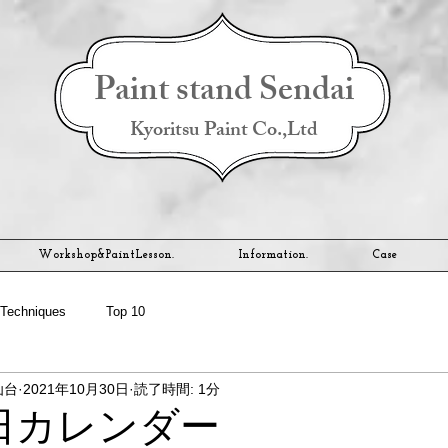
Paint stand Sendai
Kyoritsu Paint Co.,Ltd
Workshop&PaintLesson.
Information.
Case
Techniques
Top 10
仙台
2021年10月30日
読了時間: 1分
業日カレンダー