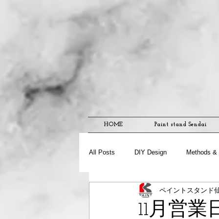
HOME
Paint stand Sendai
All Posts
DIY Design
Methods & 
ペイントスタンド
11月営