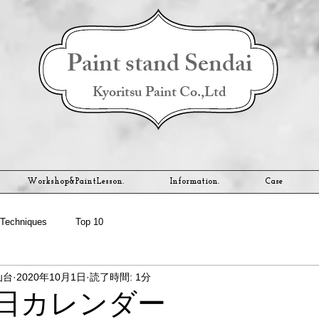
Paint stand Sendai
Kyoritsu Paint Co.,Ltd
Workshop&PaintLesson.
Information.
Case
Techniques
Top 10
仙台
2020年10月1日
読了時間: 1分
業日カレンダー