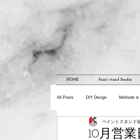
HOME
Paint stand Sendai
All Posts
DIY Design
Methods & 
ペイントスタンド
10月営