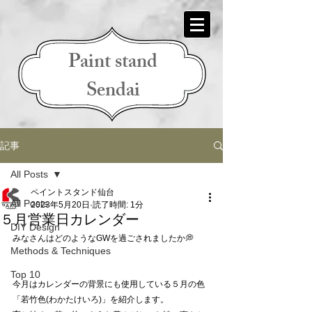
Paint stand
Sendai
記事
All Posts
ペイントスタンド仙台
All Posts
2023年5月20日
読了時間: 1分
５月営業日カレンダー
DIY Design
みなさんはどのようなGWを過ごされましたか💭
Methods & Techniques
Top 10
今月はカレンダーの背景にも使用している５月の色
「若竹色(わかたけいろ)」を紹介します。