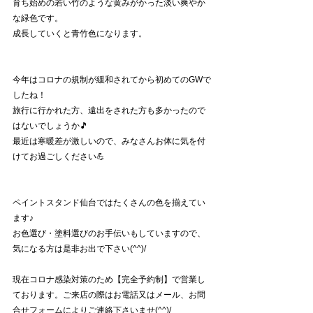
育ち始めの若い竹のような黄みがかった淡い爽やか
な緑色です。
成長していくと青竹色になります。
今年はコロナの規制が緩和されてから初めてのGWで
したね！
旅行に行かれた方、遠出をされた方も多かったので
はないでしょうか🎵
最近は寒暖差が激しいので、みなさんお体に気を付
けてお過ごしください💪
ペイントスタンド仙台ではたくさんの色を揃えてい
ます♪
お色選び・塗料選びのお手伝いもしていますので、
気になる方は是非お出で下さい(^^)/
現在コロナ感染対策のため【完全予約制】で営業し
ております。ご来店の際はお電話又はメール、お問
合せフォームによりご連絡下さいませ(^^)/