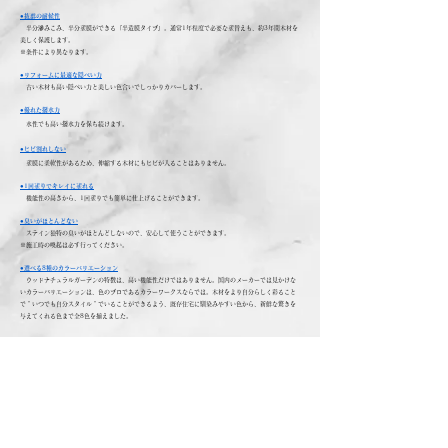
●抜群の耐候性
半分滲みこみ、半分塗膜ができる『半造膜タイプ』。通常1年程度で必要な塗替えも、約3年間木材を
美しく保護します。
※条件により異なります。
●リフォームに最適な隠ぺい力
古い木材も高い隠ぺい力と美しい色合いでしっかりカバーします。
​●優れた撥水力
水性でも高い撥水力を保ち続けます。
●ヒビ割れしない
塗膜に柔軟性があるため、伸縮する木材にもヒビが入ることはありません。
●1回塗りでキレイに塗れる
​ 機能性の高さから、1回塗りでも簡単に仕上げることができます。
●臭いがほとんどない
ステイン独特の臭いがほとんどしないので、安心して使うことができます。
※施工時の喚起は必ず行ってください。
​●選べる8種のカラーバリエーション
ウッドナチュラルガーデンの特徴は、高い機能性だけではありません。国内のメーカーでは見かけな
いカラーバリエーションは、色のプロであるカラーワークスならでは。木材をより自分らしく彩ること
で＂いつでも自分スタイル＂でいることができるよう、既存住宅に馴染みやすい色から、新鮮な驚きを
与えてくれる色まで全8色を揃えました。