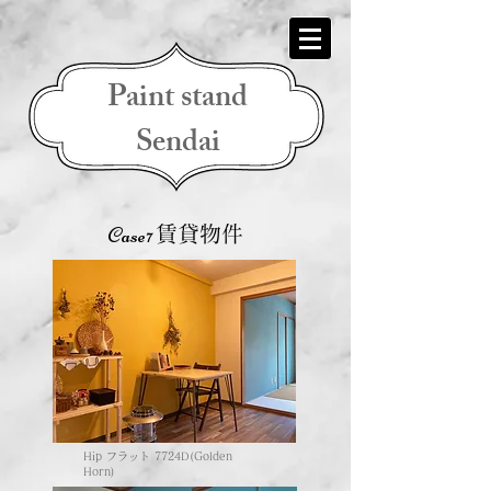
Paint stand
Sendai
Case7
賃貸物件
Hip フラット 7724D(Golden
Horn)