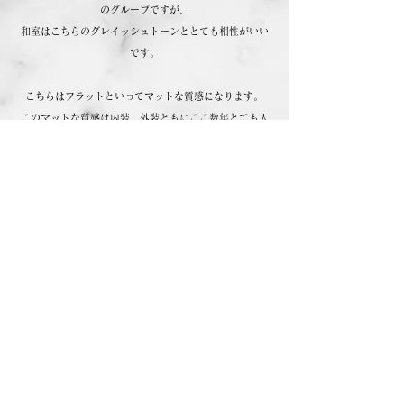
のグループですが、
和室はこちらのグレイッシュトーンととても相性がいい
です。
こちらはフラットといってマットな質感になりま
す。
このマットな質感は内装、外装ともにここ数年とても人
気が高いです。
艶によって色に見え方が違うのもおもしろさの1つで
す。
​商品の詳細はこちらから
view more
Paint stand Sendai - by Kyoritsu Paint Co.,Ltd -
ペイントスタンド仙台 - 協立塗料株式会社 仙台営業所2F -
​〒984-0002
宮城県仙台市若林区卸町東4-4-5