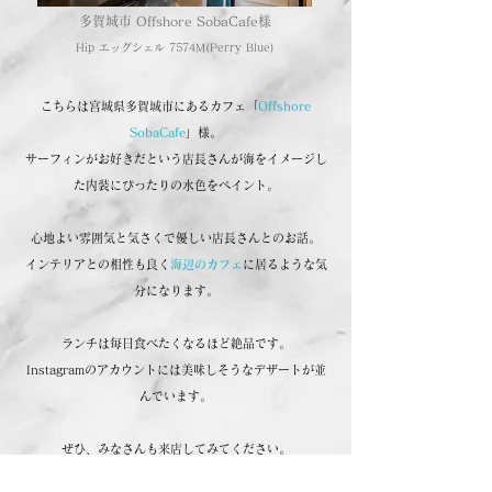
​多賀城市 Offshore SobaCafe様
Hip エッグシェル 7574M(Perry Blue)
こちらは宮城県多賀城市にあるカフェ「
Offshore
SobaCafe
」様。
サーフィンがお好きだという店長さんが海をイメージし
た内装にぴったりの水色をペイント。
心地よい雰囲気と気さくで優しい店長さんとのお話。
インテリアとの相性も良く
海辺のカフェ
に居るような気
分になります。
ランチは毎日食べたくなるほど絶品です。
Instagramのアカウントには美味しそうなデザートが並
んでいます。
ぜひ、みなさんも来店してみてください。