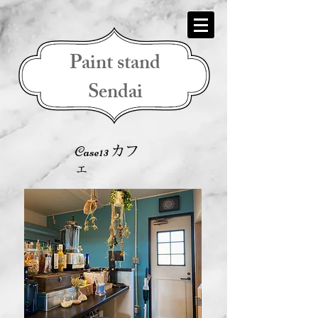
Paint stand
Sendai
Case13
カフ
ェ